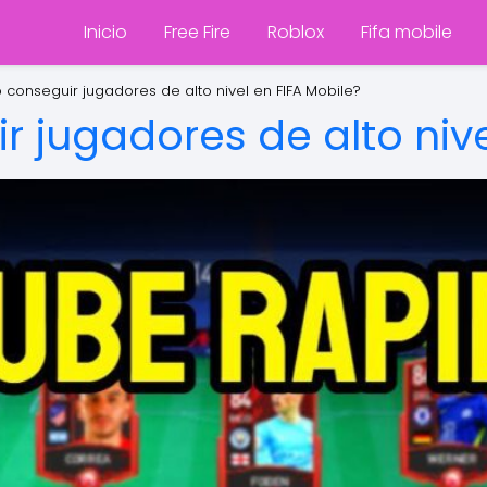
Inicio
Free Fire
Roblox
Fifa mobile
conseguir jugadores de alto nivel en FIFA Mobile?
jugadores de alto nive