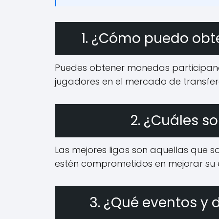
1. ¿Cómo puedo obt
Puedes obtener monedas participand
jugadores en el mercado de transfere
2. ¿Cuáles so
Las mejores ligas son aquellas que s
estén comprometidos en mejorar su 
3. ¿Qué eventos y