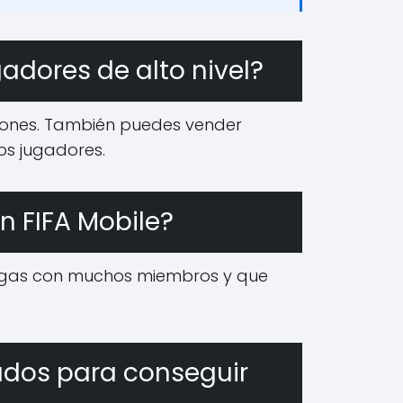
dores de alto nivel?
iones. También puedes vender
os jugadores.
en FIFA Mobile?
a ligas con muchos miembros y que
ados para conseguir