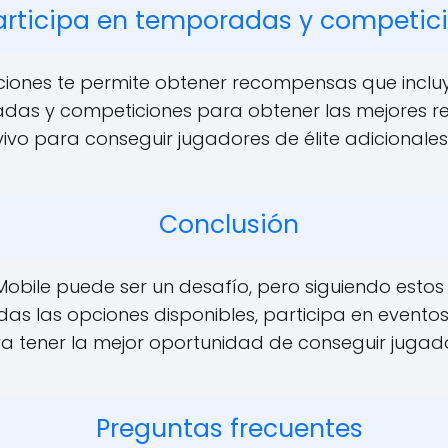
Participa en temporadas y competic
iones te permite obtener recompensas que incluye
das y competiciones para obtener las mejores 
vivo para conseguir jugadores de élite adicionales
Conclusión
 Mobile puede ser un desafío, pero siguiendo estos
odas las opciones disponibles, participa en event
ra tener la mejor oportunidad de conseguir jugador
Preguntas frecuentes