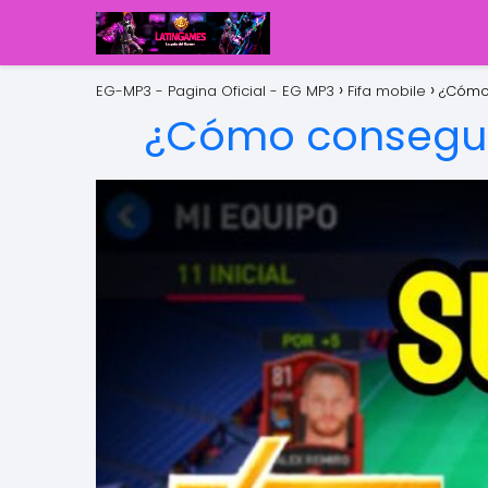
EG-MP3 - Pagina Oficial - EG MP3
Fifa mobile
¿Cómo 
¿Cómo conseguir 