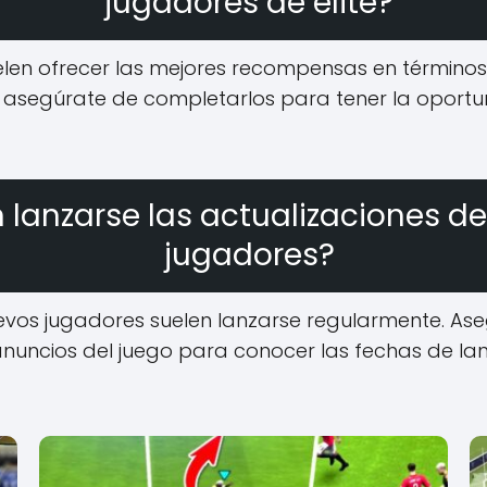
jugadores de élite?
elen ofrecer las mejores recompensas en términos 
 asegúrate de completarlos para tener la oportu
 lanzarse las actualizaciones d
jugadores?
uevos jugadores suelen lanzarse regularmente. As
 anuncios del juego para conocer las fechas de la