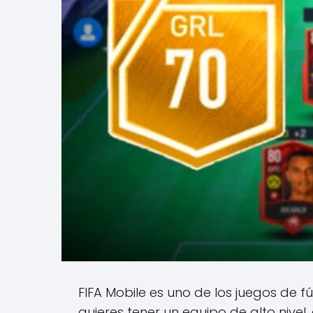
FIFA Mobile es uno de los juegos de f
quieres tener un equipo de alto nivel