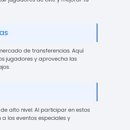
ias
 mercado de transferencias. Aquí
los jugadores y aprovecha las
jos.
 alto nivel. Al participar en estos
 a los eventos especiales y