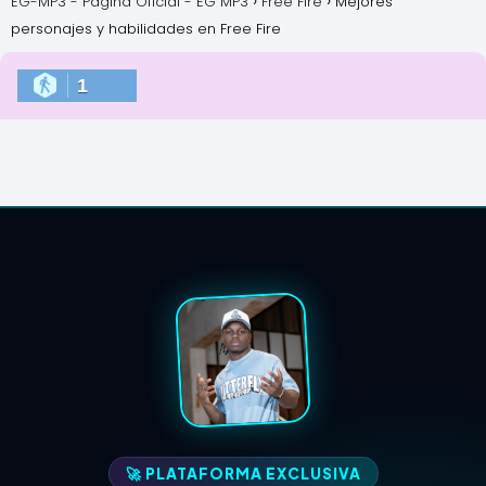
EG-MP3 - Pagina Oficial - EG MP3
Free Fire
Mejores
personajes y habilidades en Free Fire
1
🚀 PLATAFORMA EXCLUSIVA